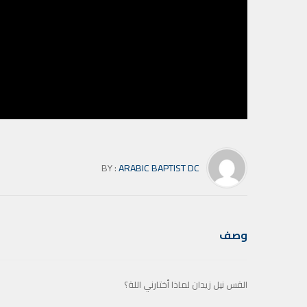
BY :
ARABIC BAPTIST DC
وصف
القس نيل زيدان لماذا أختارني اللة؟