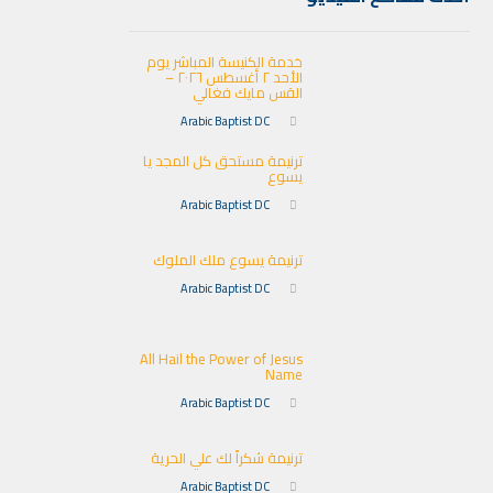
خدمة الكنيسة المباشر يوم
الأحد ٢ أغسطس ٢٠٢٦ –
القس مايك فغالي
Arabic Baptist DC
ترنيمة مستحق كل المجد يا
يسوع
Arabic Baptist DC
ترنيمة يسوع ملك الملوك
Arabic Baptist DC
All Hail the Power of Jesus
Name
Arabic Baptist DC
ترنيمة شكراً لك علي الحرية
Arabic Baptist DC