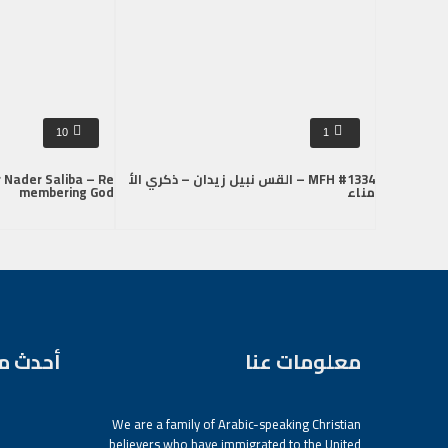
10
1
MFH #1334 – القس نبيل زيدان – ذكري الأ
 Nader Saliba – Re
مناء
membering God
معلومات عنا
أحدث م
We are a family of Arabic-speaking Christian
believers who have immigrated to the United