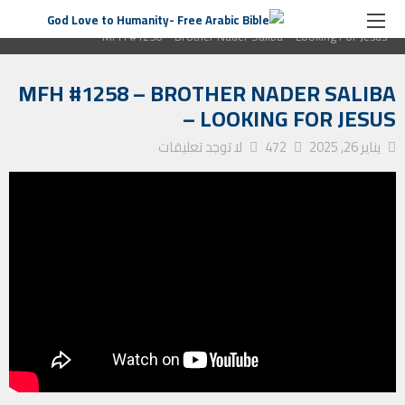
الصفحة الرئيسية
برنامج رسالة من القلب
MFH #1258 – Brother Nader Saliba – Looking For Jesus
MFH #1258 – BROTHER NADER SALIBA
– LOOKING FOR JESUS
يناير 26, 2025
472
لا توجد تعليقات