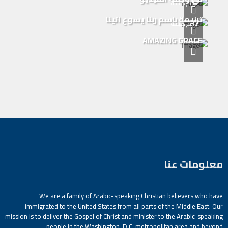
ترانيم كنيسة
ترنيمة باسم ربنا يسوع اتينا
ترانيم كنيسة
AMAZING GRACE
معلومات عنا
We are a family of Arabic-speaking Christian believers who have
immigrated to the United States from all parts of the Middle East. Our
mission is to deliver the Gospel of Christ and minister to the Arabic-speaking
people in the Washington, D.C. metropolitan area and beyond.