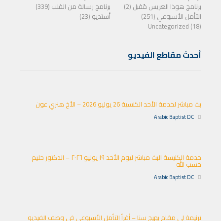
برنامج هوذا العريس مًقبل (2)
برنامج رسالة من القلب (339)
التأمل الأسبوعي (251)
أستديو (23)
Uncategorized (18)
أحدث مقاطع الفيديو
بث مباشر لخدمة الأحد الكنسية 26 يوليو 2026 – الأخ هنري عون
Arabic Baptist DC
خدمة الكنيسة البث مباشر ليوم الأحد ١٩ يوليو ٢٠٢٦ – الدكتور حليم
حسب الله
Arabic Baptist DC
ترنيمة لي مقام بهيج سنا – أقرأ التأمل الأسبوعي في وصف الفيديو