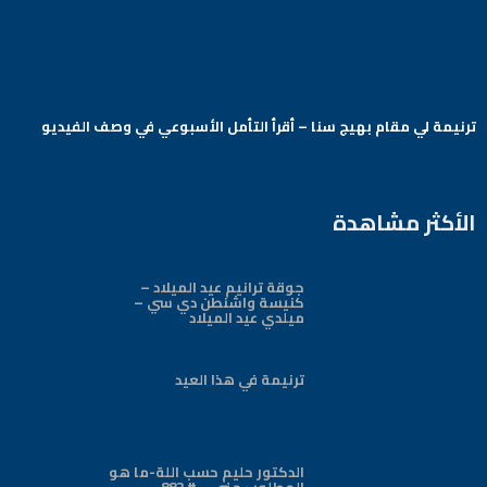
ترنيمة لي مقام بهيج سنا – أقرأ التأمل الأسبوعي في وصف الفيديو
Arabic Baptist DC
الأكثر مشاهدة
جوقة ترانيم عيد الميلاد –
كنيسة واشنطن دي سي –
ميلدي عيد الميلاد
ترنيمة في هذا العيد
الدكتور حليم حسب اللة-ما هو
المطلوب مني – # 882