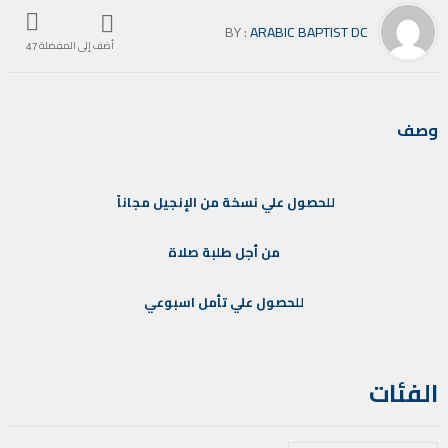
BY :
ARABIC BAPTIST DC
أضف إلى المفضلة
47
وصف
للحصول
علي
نسخة
من
الإنجيل
مجاناً
من
أجل
طلبة
صلاة
للحصول
علي
تأمل
اسبوعي
الفئات