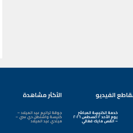
قاطع الفيديو
الأكثر مشاهدة
خدمة الكنيسة المباشر
جوقة ترانيم عيد الميلاد –
يوم الأحد ٢ أغسطس ٢٠٢٦
كنيسة واشنطن دي سي –
– القس مايك فغالي
ميلدي عيد الميلاد
Arabic Baptist DC