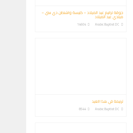
جوقة ترانيم عيد الميلاد – كنيسة واشنطن دي سي –
ميلدي عيد الميلاد
14604
Arabic Baptist DC
ترنيمة في هذا العيد
8544
Arabic Baptist DC