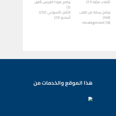
تأملات مرئية (21)
برنامج هوذا العريس مًقبل
(2)
برنامج رسالة من القلب
التأمل الأسبوعي (252)
(340)
أستديو (23)
Uncategorized (18)
هذا الموقع والخدمات من