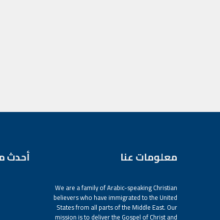
معلومات عنا
أحدث م
We are a family of Arabic-speaking Christian
believers who have immigrated to the United
States from all parts of the Middle East. Our
mission is to deliver the Gospel of Christ and