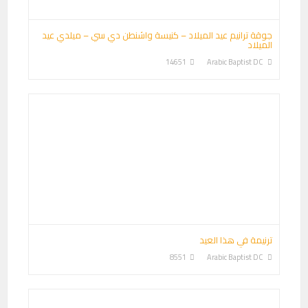
جوقة ترانيم عيد الميلاد – كنيسة واشنطن دي سي – ميلدي عيد
الميلاد
14651
Arabic Baptist DC
ترنيمة في هذا العيد
8551
Arabic Baptist DC