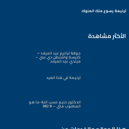
ترنيمة يسوع ملك الملوك
Arabic Baptist DC
الأكثر مشاهدة
جوقة ترانيم عيد الميلاد –
كنيسة واشنطن دي سي –
ميلدي عيد الميلاد
ترنيمة في هذا العيد
الدكتور حليم حسب اللة-ما هو
المطلوب مني – # 882