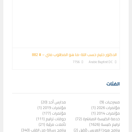
الدكتور حليم حسب اللة-ما هو المطلوب مني – # 882
7756
Arabic Baptist DC
الفئات
مسرحيات (9)
مدارس أحد (20)
مؤتمرات 2026 (1)
مؤتمرات 2019 (1)
مؤتمرات 2014 (1)
مؤتمرات (177)
خدمة الكنيسة المباشرة (72)
جوقات ترانيم (111)
ترانيم كنيسة (1626)
تأملات مرئية (21)
برنامج هوذا العريس مًقبل (2)
برنامج رسالة من القلب (340)