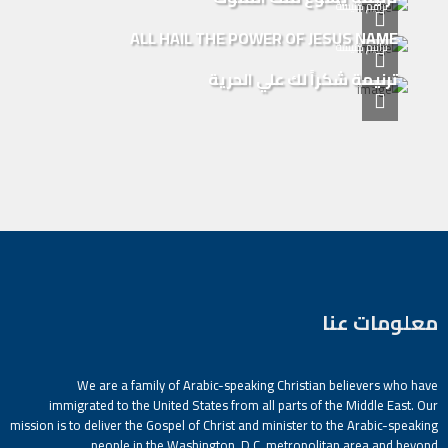
ترانيم كنيسة
ALL HAIL THE POWER OF JESUS NAME
ترانيم كنيسة
ترنيمة شكراً لك علي الحرية
معلومات عنا
We are a family of Arabic-speaking Christian believers who have
immigrated to the United States from all parts of the Middle East. Our
mission is to deliver the Gospel of Christ and minister to the Arabic-speaking
people in the Washington, D.C. metropolitan area and beyond.