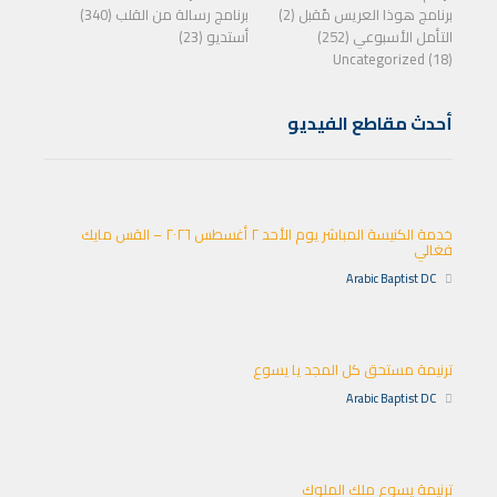
برنامج هوذا العريس مًقبل (2)
برنامج رسالة من القلب (340)
التأمل الأسبوعي (252)
أستديو (23)
Uncategorized (18)
أحدث مقاطع الفيديو
خدمة الكنيسة المباشر يوم الأحد ٢ أغسطس ٢٠٢٦ – القس مايك
فغالي
Arabic Baptist DC
ترنيمة مستحق كل المجد يا يسوع
Arabic Baptist DC
ترنيمة يسوع ملك الملوك