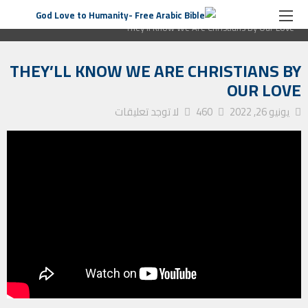
الصفحة الرئيسية
ترانيم كنيسة
They’ll Know We Are Christians By Our Love
THEY’LL KNOW WE ARE CHRISTIANS BY
OUR LOVE
يونيو 26, 2022
460
لا توجد تعليقات