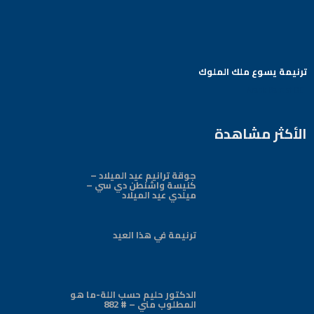
ترنيمة يسوع ملك الملوك
Arabic Baptist DC
الأكثر مشاهدة
جوقة ترانيم عيد الميلاد –
كنيسة واشنطن دي سي –
ميلدي عيد الميلاد
ترنيمة في هذا العيد
الدكتور حليم حسب اللة-ما هو
المطلوب مني – # 882