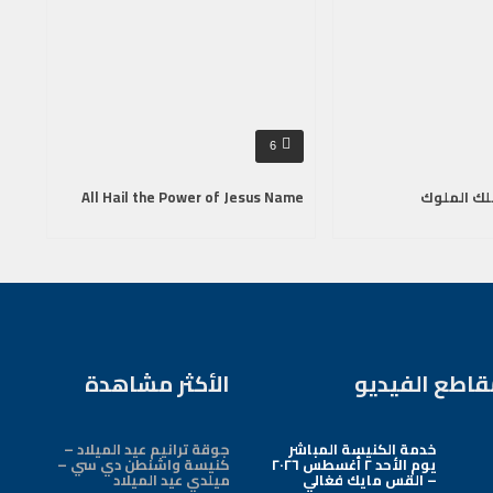
6
لك الملوك
All Hail the Power of Jesus Name
قاطع الفيديو
الأكثر مشاهدة
خدمة الكنيسة المباشر
جوقة ترانيم عيد الميلاد –
يوم الأحد ٢ أغسطس ٢٠٢٦
كنيسة واشنطن دي سي –
– القس مايك فغالي
ميلدي عيد الميلاد