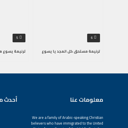
5
6
ترنيمة مستحق كل المجد يا يسوع
ترنيمة يسوع م
معلومات عنا
أحدث م
We are a family of Arabic-speaking Christian
believers who have immigrated to the United