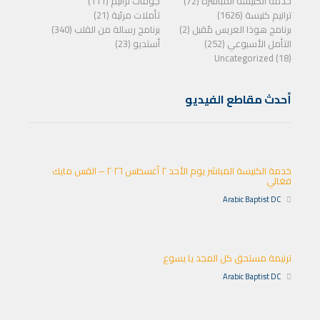
خدمة الكنيسة المباشرة (72)
جوقات ترانيم (111)
ترانيم كنيسة (1626)
تأملات مرئية (21)
برنامج هوذا العريس مًقبل (2)
برنامج رسالة من القلب (340)
التأمل الأسبوعي (252)
أستديو (23)
Uncategorized (18)
أحدث مقاطع الفيديو
خدمة الكنيسة المباشر يوم الأحد ٢ أغسطس ٢٠٢٦ – القس مايك
فغالي
Arabic Baptist DC
ترنيمة مستحق كل المجد يا يسوع
Arabic Baptist DC