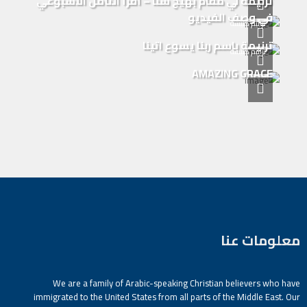
ترنيمة لي مقام بهيج سنا – أقرأ التأمل الأسبوعي
في وصف الفيديو
ترانيم كنيسة
ترنيمة باسم ربنا يسوع اتينا
ترانيم كنيسة
AMAZING GRACE
معلومات عنا
We are a family of Arabic-speaking Christian believers who have
immigrated to the United States from all parts of the Middle East. Our