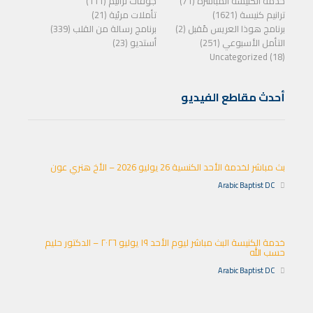
خدمة الكنيسة المباشرة (71)
جوقات ترانيم (111)
ترانيم كنيسة (1621)
تأملات مرئية (21)
برنامج هوذا العريس مًقبل (2)
برنامج رسالة من القلب (339)
التأمل الأسبوعي (251)
أستديو (23)
Uncategorized (18)
أحدث مقاطع الفيديو
بث مباشر لخدمة الأحد الكنسية 26 يوليو 2026 – الأخ هنري عون
Arabic Baptist DC
خدمة الكنيسة البث مباشر ليوم الأحد ١٩ يوليو ٢٠٢٦ – الدكتور حليم
حسب الله
Arabic Baptist DC