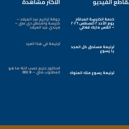
قاطع الفيديو
الأكثر مشاهدة
خدمة الكنيسة المباشر
جوقة ترانيم عيد الميلاد –
يوم الأحد ٢ أغسطس ٢٠٢٦
كنيسة واشنطن دي سي –
– القس مايك فغالي
ميلدي عيد الميلاد
Arabic Baptist DC
ترنيمة في هذا العيد
ترنيمة مستحق كل المجد
يا يسوع
Arabic Baptist DC
الدكتور حليم حسب اللة-ما هو
المطلوب مني – # 882
ترنيمة يسوع ملك الملوك
Arabic Baptist DC