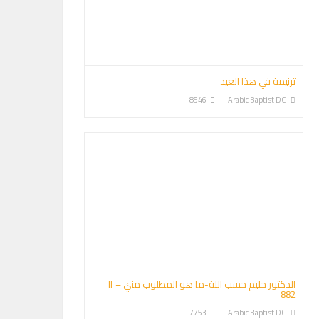
ترنيمة في هذا العيد
8546
Arabic Baptist DC
الدكتور حليم حسب اللة-ما هو المطلوب مني – #
882
7753
Arabic Baptist DC