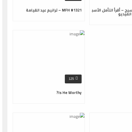
يح – أقرأ التأمل الأسب
MFH #1321 – ترانيم عيد القيامة
لفيديو
125
Is He Worthy?