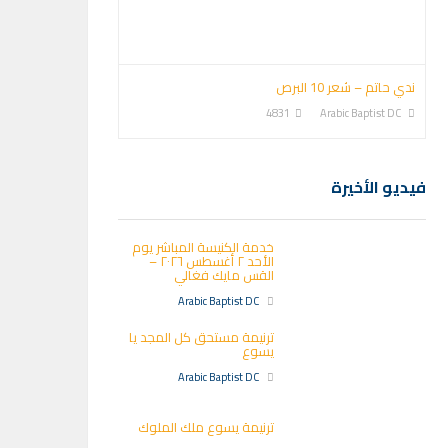
ندي حاتم – شعر 10 البرص
4831
Arabic Baptist DC
فيديو الأخيرة
خدمة الكنيسة المباشر يوم
الأحد ٢ أغسطس ٢٠٢٦ –
القس مايك فغالي
Arabic Baptist DC
ترنيمة مستحق كل المجد يا
يسوع
Arabic Baptist DC
ترنيمة يسوع ملك الملوك