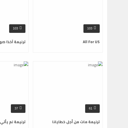
103
103
All For US
ترنيمة آخذا صو
37
61
ترنيمة مات من أجل خطايانا
ترنيمة لم يأتي 