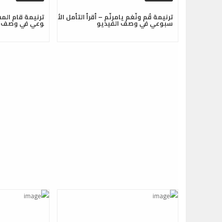
ترنيمة قُم ونّغم يامرنّم – أقرأ التأمل الأ
ترنيمة قام المس
سبوعي في وصف الفيديو
وعي في وصف ا