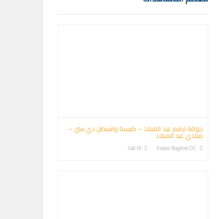
جوقة ترانيم عيد الميلاد – كنيسة واشنطن دي سي –
ميلدي عيد الميلاد
14616
Arabic Baptist DC