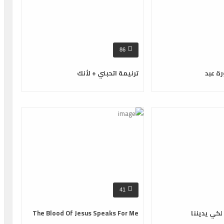
86
رة عبد
ترنيمة اتحبني + لأنك
41
لكي يديننا
The Blood Of Jesus Speaks For Me