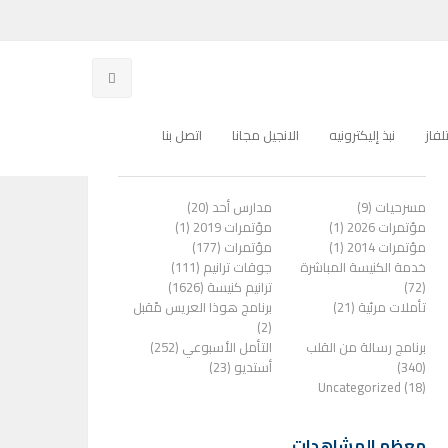
فاز
نبذ إليكترونيه
الانجيل مجانا
اتصل بنا
الفئات
مسرحيات (9)
مدارس أحد (20)
مؤتمرات 2026 (1)
مؤتمرات 2019 (1)
مؤتمرات 2014 (1)
مؤتمرات (177)
خدمة الكنيسة المباشرة
جوقات ترانيم (111)
(72)
ترانيم كنيسة (1626)
تأملات مرئية (21)
برنامج هوذا العريس مًقبل
(2)
برنامج رسالة من القلب
التأمل الأسبوعي (252)
(340)
أستديو (23)
Uncategorized (18)
معظم المشاهدات