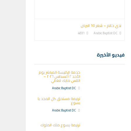
ندي حاتم – شعر 10 البرص
4831
Arabic Baptist DC
فيديو الأخيرة
خدمة الكنيسة المباشر يوم
الأحد ٢ أغسطس ٢٠٢٦ –
القس مايك فغالي
Arabic Baptist DC
ترنيمة مستحق كل المجد يا
يسوع
Arabic Baptist DC
ترنيمة يسوع ملك الملوك