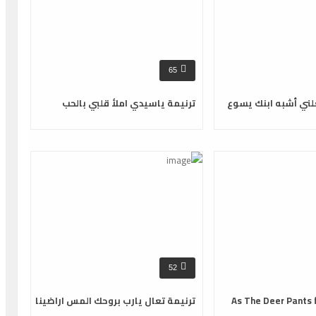
65
لني أشبه ابنك يسوع
ترنيمة ياسيدي املأ قلبي بالحب
52
As The Deer Pants 
ترنيمة تعال يارب بروحك المس اراضينا