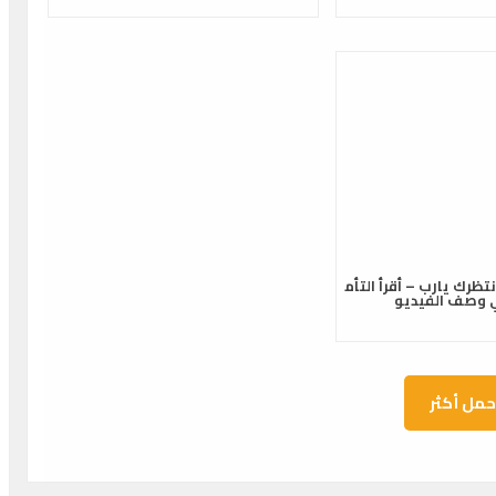
تظرك يارب – أقرأ التأم
 وصف الفيديو
حمل أكثر