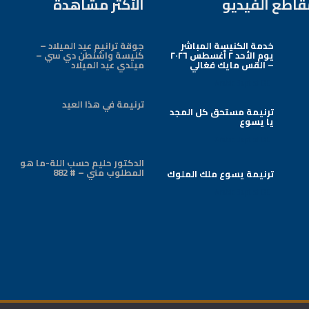
قاطع الفيديو
الأكثر مشاهدة
خدمة الكنيسة المباشر
جوقة ترانيم عيد الميلاد –
يوم الأحد ٢ أغسطس ٢٠٢٦
كنيسة واشنطن دي سي –
– القس مايك فغالي
ميلدي عيد الميلاد
Arabic Baptist DC
ترنيمة في هذا العيد
ترنيمة مستحق كل المجد
يا يسوع
Arabic Baptist DC
الدكتور حليم حسب اللة-ما هو
المطلوب مني – # 882
ترنيمة يسوع ملك الملوك
Arabic Baptist DC