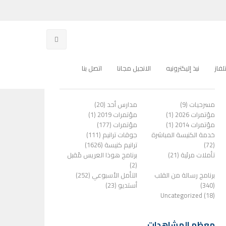
فاز
نبذ إليكترونيه
الانجيل مجانا
اتصل بنا
الفئات
مسرحيات (9)
مدارس أحد (20)
مؤتمرات 2026 (1)
مؤتمرات 2019 (1)
مؤتمرات 2014 (1)
مؤتمرات (177)
خدمة الكنيسة المباشرة
جوقات ترانيم (111)
(72)
ترانيم كنيسة (1626)
تأملات مرئية (21)
برنامج هوذا العريس مًقبل
(2)
برنامج رسالة من القلب
التأمل الأسبوعي (252)
(340)
أستديو (23)
Uncategorized (18)
معظم المشاهدات