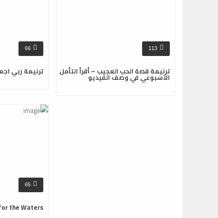
66
113
ترنيمة قصة الحب العجيب – أقرأ التأمل
ترنيمة ربي اجع
الأسبوعي في وصف الفيديو
65
for the Waters