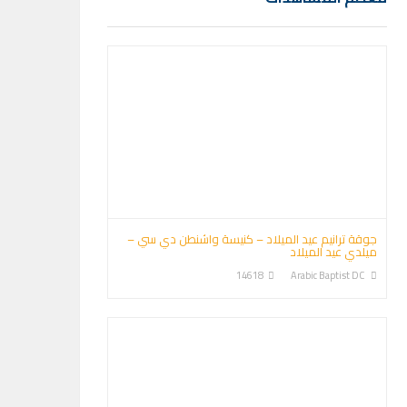
جوقة ترانيم عيد الميلاد – كنيسة واشنطن دي سي –
ميلدي عيد الميلاد
14618
Arabic Baptist DC