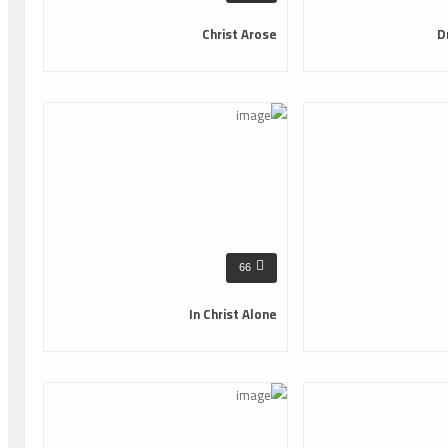
Christ Arose
D
66
In Christ Alone