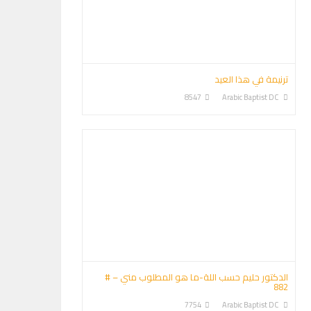
ترنيمة في هذا العيد
8547
Arabic Baptist DC
الدكتور حليم حسب اللة-ما هو المطلوب مني – #
882
7754
Arabic Baptist DC