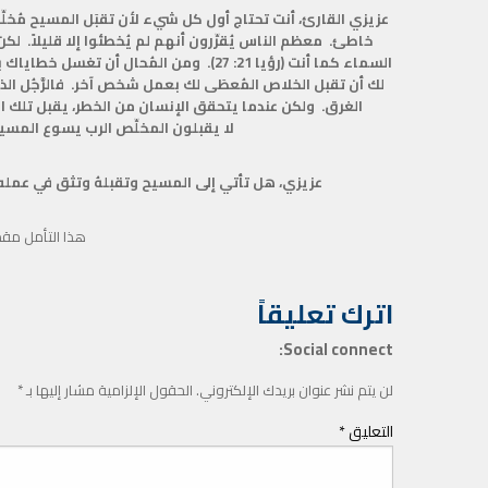
عزيزي القارئ، أنت تحتاج أول كل شيء لأن تقبَل المسيح مُخلِّ
خاطئ. معظم الناس يُقرِّرون أنهم لم يُخطئوا إلا قليلاً. ل
لك أن تقبل الخلاص المُعطَى لك بعمل شخص آخر. فالرَّجُل الذ
الغرق. ولكن عندما يتحقق الإنسان من الخطر، يقبل تلك الم
لا يقبلون المخلِّص الرب يسوع المس
عزيزي، هل تأتي إلى المسيح وتقبلهُ وتثق في عمله
هذا التأمل مق
اترك تعليقاً
Social connect:
لن يتم نشر عنوان بريدك الإلكتروني.
الحقول الإلزامية مشار إليها بـ
*
التعليق
*