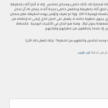
صًا شخصيًا لك، لأنك خاطئ ومحتاج للخلاص. إنك لا تُنكر أنك بالحقيقة
كن الحق أنك بالطبيعة وبالفعل خاطئ لدرجة أنه لا يمكن لك أن تدخل
السماء كما أنت (رؤيا 21: 27). ومن المُحال أن تغسل خطاياك بنفسك (رومية 3: 20). وإذا لم تعرف وتؤمن بهذه الحقيقة، فغير ممكن
ي يجهل خطورة حالته، لا يقبض على الحبل الذي يُرمَى له لإنقاذه من
عاونة بدون تردُّد. وهذا هو الحال في الأشياء الروحية. فالخطاة
يح، إلا عندما يتحققون من خطيتهم وفشلهم.
 وحده للخلاص والتطهير من الخطية؟ ليتك تفعل ذلك الآن!
دم من خدمة ا
لرب قريب