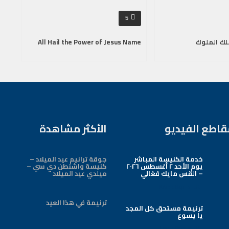
5
لك الملوك
All Hail the Power of Jesus Name
قاطع الفيديو
الأكثر مشاهدة
خدمة الكنيسة المباشر
جوقة ترانيم عيد الميلاد –
يوم الأحد ٢ أغسطس ٢٠٢٦
كنيسة واشنطن دي سي –
– القس مايك فغالي
ميلدي عيد الميلاد
Arabic Baptist DC
ترنيمة في هذا العيد
ترنيمة مستحق كل المجد
يا يسوع
Arabic Baptist DC