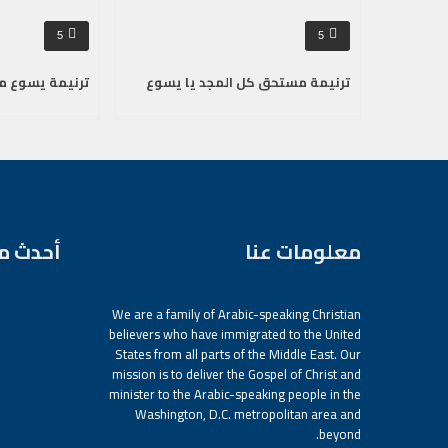
5
5
ترنيمة مستحق كل المجد يا يسوع
ترنيمة يسوع م
معلومات عنا
أحدث م
We are a family of Arabic-speaking Christian
believers who have immigrated to the United
States from all parts of the Middle East. Our
mission is to deliver the Gospel of Christ and
minister to the Arabic-speaking people in the
Washington, D.C. metropolitan area and
beyond.