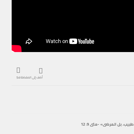
أضف إلى المفضلة
54
طبيب، بل المرضى» -متى 9: 12