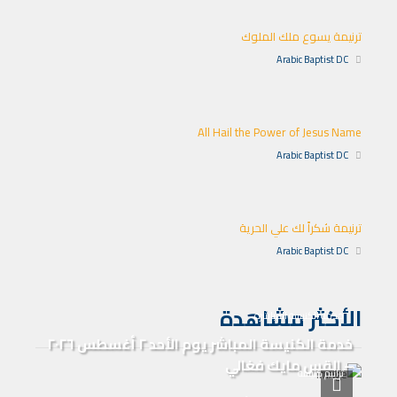
ترنيمة يسوع ملك الملوك
Arabic Baptist DC
All Hail the Power of Jesus Name
Arabic Baptist DC
ترنيمة شكراً لك علي الحرية
Arabic Baptist DC
الأكثر مشاهدة
خدمة الكنيسة المباشرة
خدمة الكنيسة المباشر يوم الأحد ٢ أغسطس ٢٠٢٦
– القس مايك فغالي
ترانيم كنيسة