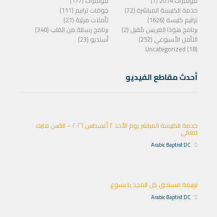
مؤتمرات 2014 (1)
مؤتمرات (177)
خدمة الكنيسة المباشرة (72)
جوقات ترانيم (111)
ترانيم كنيسة (1626)
تأملات مرئية (21)
برنامج هوذا العريس مًقبل (2)
برنامج رسالة من القلب (340)
التأمل الأسبوعي (252)
أستديو (23)
Uncategorized (18)
أحدث مقاطع الفيديو
خدمة الكنيسة المباشر يوم الأحد ٢ أغسطس ٢٠٢٦ – القس مايك
فغالي
Arabic Baptist DC
ترنيمة مستحق كل المجد يا يسوع
Arabic Baptist DC