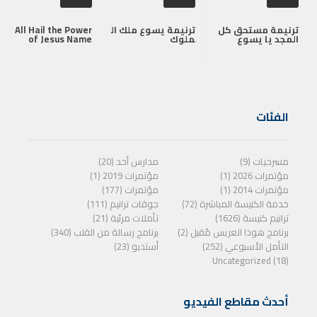
ترنيمة مستحق كل
ترنيمة يسوع ملك ال
All Hail the Power
المجد يا يسوع
ملوك
of Jesus Name
الفئات
مسرحيات (9)
مدارس أحد (20)
مؤتمرات 2026 (1)
مؤتمرات 2019 (1)
مؤتمرات 2014 (1)
مؤتمرات (177)
خدمة الكنيسة المباشرة (72)
جوقات ترانيم (111)
ترانيم كنيسة (1626)
تأملات مرئية (21)
برنامج هوذا العريس مًقبل (2)
برنامج رسالة من القلب (340)
التأمل الأسبوعي (252)
أستديو (23)
Uncategorized (18)
أحدث مقاطع الفيديو