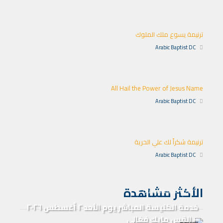
ترنيمة يسوع ملك الملوك
Arabic Baptist DC
All Hail the Power of Jesus Name
Arabic Baptist DC
ترنيمة شكراً لك علي الحرية
Arabic Baptist DC
الأكثر مشاهدة
خدمة الكنيسة المباشرة
خدمة الكنيسة المباشر يوم الأحد ٢ أغسطس ٢٠٢٦
– القس مايك فغالي