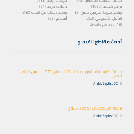
خدمة الكنيسة المباشرة (72)
جوقات ترانيم (111)
ترانيم كنيسة (1626)
تأملات مرئية (21)
برنامج هوذا العريس مًقبل (2)
برنامج رسالة من القلب (340)
التأمل الأسبوعي (252)
أستديو (23)
Uncategorized (18)
أحدث مقاطع الفيديو
خدمة الكنيسة المباشر يوم الأحد ٢ أغسطس ٢٠٢٦ – القس مايك
فغالي
Arabic Baptist DC
ترنيمة مستحق كل المجد يا يسوع
Arabic Baptist DC