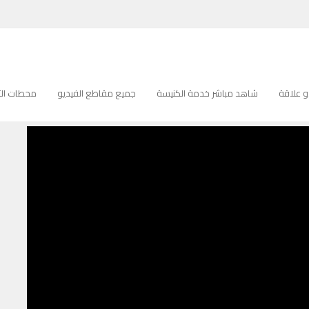
Pastor Nabeel Zydan 
PASTOR NABEEL ZYDAN
 علاقة
شاهد مباشر خدمة الكنيسة
جميع مقاطع الفيديو
محطات التل