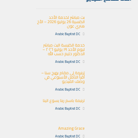
بث مباشر لخدمة الأحد
الكنسية 26 يوليو 2026 – الأخ
هنري عون
Arabic Baptist DC
خدمة الكنيسة البث مباشر
ليوم الأحد ١٩ يوليو ٢٠٢٦ –
الدكتور حليم حسب الله
Arabic Baptist DC
ترنيمة لي مقام بهيج سنا –
أقرأ التأمل الأسبوعي في
وصف الفيديو
Arabic Baptist DC
ترنيمة باسم ربنا يسوع اتينا
Arabic Baptist DC
Amazing Grace
Arabic Baptist DC