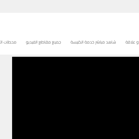
Pastort Nabeel Zaydan – T
PASTORT NABEEL ZAYDAN – T
 علاقة
شاهد مباشر خدمة الكنيسة
جميع مقاطع الفيديو
محطات التل