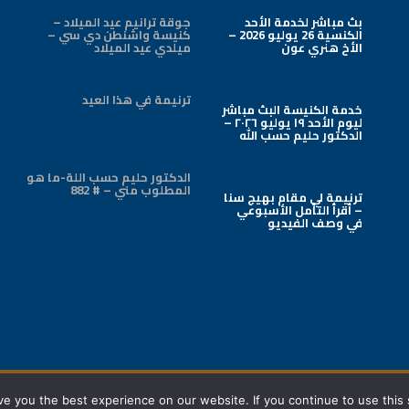
بث مباشر لخدمة الأحد
جوقة ترانيم عيد الميلاد –
الكنسية 26 يوليو 2026 –
كنيسة واشنطن دي سي –
الأخ هنري عون
ميلدي عيد الميلاد
Arabic Baptist DC
ترنيمة في هذا العيد
خدمة الكنيسة البث مباشر
ليوم الأحد ١٩ يوليو ٢٠٢٦ –
الدكتور حليم حسب الله
Arabic Baptist DC
الدكتور حليم حسب اللة-ما هو
المطلوب مني – # 882
ترنيمة لي مقام بهيج سنا
– أقرأ التأمل الأسبوعي
في وصف الفيديو
Arabic Baptist DC
All copyrights reserved ©
2026 - View Our
Privacy Policy
e you the best experience on our website. If you continue to use this s