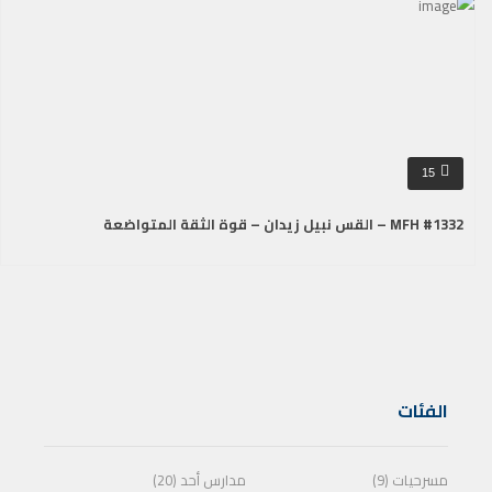
15
MFH #1332 – القس نبيل زيدان – قوة الثقة المتواضعة
الفئات
مسرحيات (9)
مدارس أحد (20)