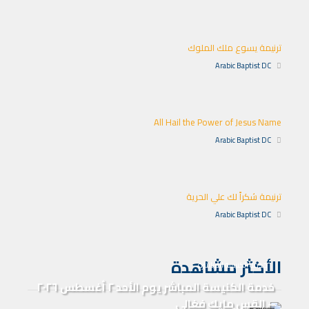
ترنيمة يسوع ملك الملوك
Arabic Baptist DC
All Hail the Power of Jesus Name
Arabic Baptist DC
ترنيمة شكراً لك علي الحرية
Arabic Baptist DC
الأكثر مشاهدة
خدمة الكنيسة المباشرة
خدمة الكنيسة المباشر يوم الأحد ٢ أغسطس ٢٠٢٦
– القس مايك فغالي