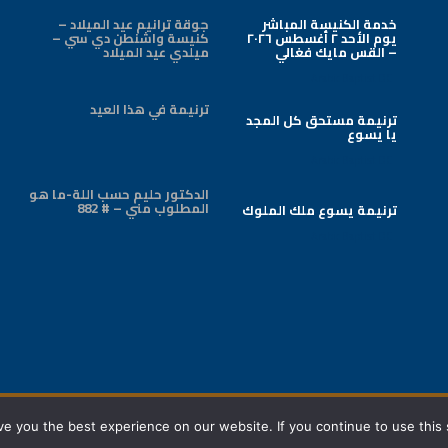
خدمة الكنيسة المباشر
جوقة ترانيم عيد الميلاد –
يوم الأحد ٢ أغسطس ٢٠٢٦
كنيسة واشنطن دي سي –
– القس مايك فغالي
ميلدي عيد الميلاد
Arabic Baptist DC
ترنيمة في هذا العيد
ترنيمة مستحق كل المجد
يا يسوع
Arabic Baptist DC
الدكتور حليم حسب اللة-ما هو
المطلوب مني – # 882
ترنيمة يسوع ملك الملوك
Arabic Baptist DC
All copyrights reserved ©
2026 - View Our
Privacy Policy
e you the best experience on our website. If you continue to use this s