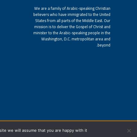
We are a family of Arabic-speaking Christian
believers who have immigrated to the United
States from all parts of the Middle East. Our
mission is to deliver the Gospel of Christ and
minister to the Arabic-speaking people in the
Washington, D.C. metropolitan area and
beyond.
ite we will assume that you are happy with it.