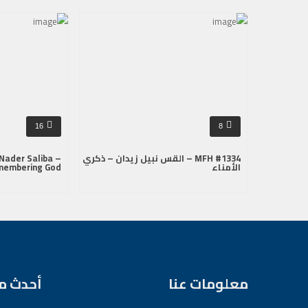
16
8
MFH #1334 – القس نبيل زيدان – ذكري
Nader Saliba –
الأمناء
membering God
معلومات عنا
أحدث م