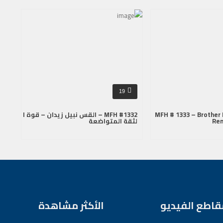
19
MFH # 1333 – Brother 
MFH #1332 – القس نبيل زيدان – قوة ا
Re
لثقة المتواضعة
قاطع الفيديو
الأكثر مشاهدة