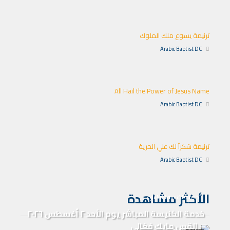
ترنيمة يسوع ملك الملوك
Arabic Baptist DC
All Hail the Power of Jesus Name
Arabic Baptist DC
ترنيمة شكراً لك علي الحرية
Arabic Baptist DC
الأكثر مشاهدة
خدمة الكنيسة المباشرة
خدمة الكنيسة المباشر يوم الأحد ٢ أغسطس ٢٠٢٦
– القس مايك فغالي