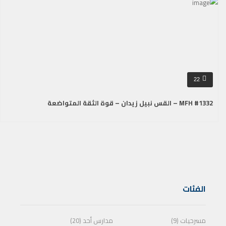
22
MFH #1332 – القس نبيل زيدان – قوة الثقة المتواضعة
الفئات
مسرحيات (9)
مدارس أحد (20)