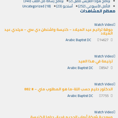
برنامج هوذا العريس مًقبل (2)
برنامج رسالة من القلب (340)
التأمل الأسبوعي (252)
أستديو (23)
Uncategorized (18)
معظم المشاهدات
Watch Video
جوقة ترانيم عيد الميلاد – كنيسة واشنطن دي سي – ميلدي عيد
الميلاد
Arabic Baptist DC
14627
Watch Video
ترنيمة في هذا العيد
Arabic Baptist DC
8547
Watch Video
الدكتور حليم حسب اللة-ما هو المطلوب مني – # 882
Arabic Baptist DC
7755
Watch Video
مسرحية شركة أبواب الجحيم فريق دراما الكنيسة