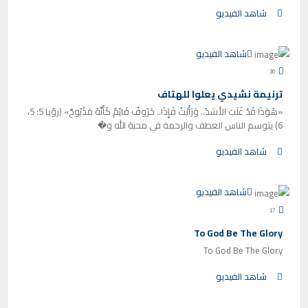
شاهد الفيديو
شاهد الفيديو
30
ترنيمة نشيدي يعلوا للهتاف
«هُوَذَا قَدْ غَلَبَ الأَسَدُ.. وَرَأَيْتُ فَإِذَا.. خَرُوفٌ قَائِمٌ كَأَنَّهُ مَذْبُوحٌ» (رؤيا 5: 5،
6) يتوسم الناس العطف والرحمة في محبة الله و�
شاهد الفيديو
شاهد الفيديو
17
To God Be The Glory
To God Be The Glory
شاهد الفيديو