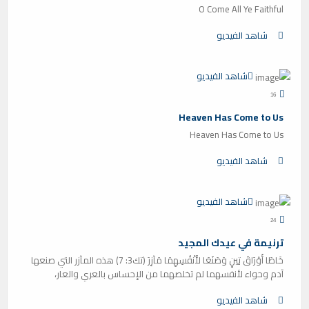
O Come All Ye Faithful
شاهد الفيديو
شاهد الفيديو
16
Heaven Has Come to Us
Heaven Has Come to Us
شاهد الفيديو
شاهد الفيديو
24
ترنيمة في عيدك المجيد
خَاطَا أَوْرَاقَ تِينٍ وَصَنَعَا لأَنْفُسِهِمَا مَآزِرَ (تك3: 7) هذه المآزر التي صنعها
آدم وحواء لأنفسهما لم تخلصهما من الإحساس بالعري والعار،
شاهد الفيديو