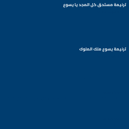
ترنيمة مستحق كل المجد يا يسوع
Arabic Baptist DC
ترنيمة يسوع ملك الملوك
Arabic Baptist DC
الأكثر مشاهدة
Watch Video
جوقة ترانيم عيد الميلاد – كنيسة واشنطن دي سي – ميلدي عيد
الميلاد
Watch Video
ترنيمة في هذا العيد