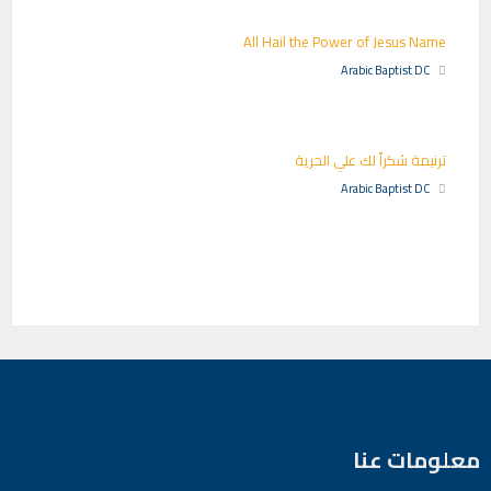
All Hail the Power of Jesus Name
Arabic Baptist DC
ترنيمة شكراً لك علي الحرية
Arabic Baptist DC
معلومات عنا