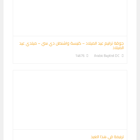
جوقة ترانيم عيد الميلاد – كنيسة واشنطن دي سي – ميلدي عيد
الميلاد
14676
Arabic Baptist DC
ترنيمة في هذا العيد