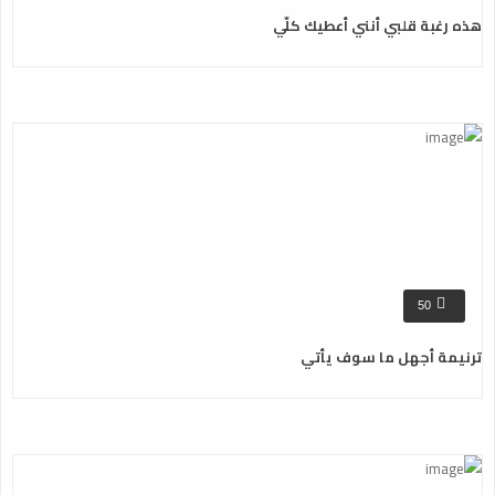
هذه رغبة قلبي أنني أعطيك كلّي
50
ترنيمة أجهل ما سوف يأتي