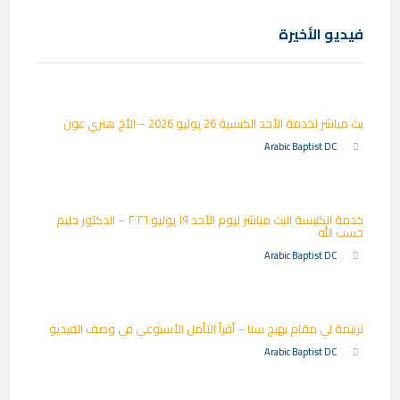
فيديو الأخيرة
بث مباشر لخدمة الأحد الكنسية 26 يوليو 2026 – الأخ هنري عون
Arabic Baptist DC
خدمة الكنيسة البث مباشر ليوم الأحد ١٩ يوليو ٢٠٢٦ – الدكتور حليم
حسب الله
Arabic Baptist DC
ترنيمة لي مقام بهيج سنا – أقرأ التأمل الأسبوعي في وصف الفيديو
Arabic Baptist DC