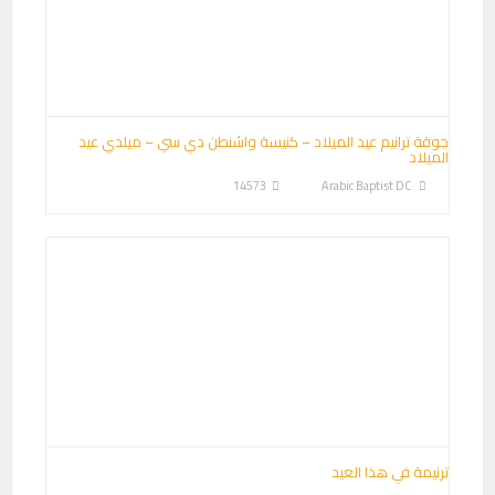
جوقة ترانيم عيد الميلاد – كنيسة واشنطن دي سي – ميلدي عيد
الميلاد
14573
Arabic Baptist DC
ترنيمة في هذا العيد