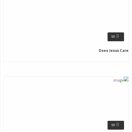
55
Does Jesus Care
50