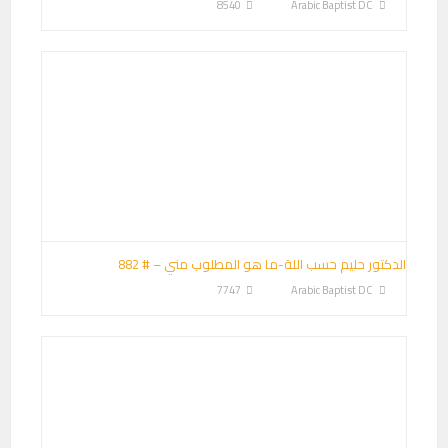
8540
Arabic Baptist DC
الدكتور حليم حسب اللة-ما هو المطلوب مني – # 882
7747
Arabic Baptist DC