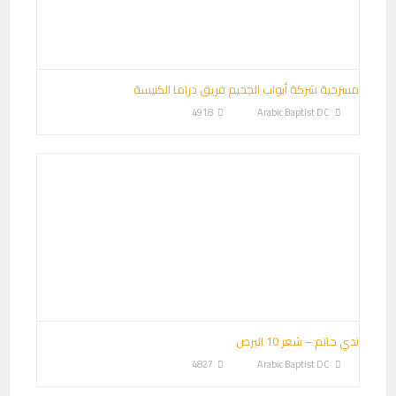
مسرحية شركة أبواب الجحيم فريق دراما الكنيسة
4918
Arabic Baptist DC
ندي حاتم – شعر 10 البرص
4827
Arabic Baptist DC