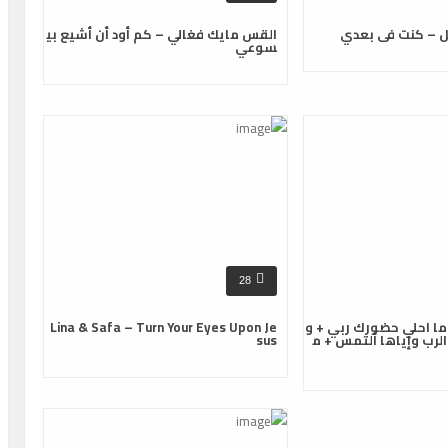
ل – كنت فى بعدي
القس مايك فغالي – كم أود أن أشيع بي
سوعي
28
ما احلي حضورك ربي + و
Lina & Safa – Turn Your Eyes Upon Je
لرب وإياها ألتمس + م
sus