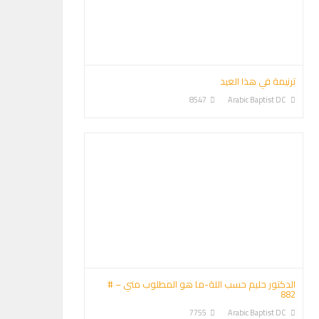
ترنيمة في هذا العيد
8547
Arabic Baptist DC
الدكتور حليم حسب اللة-ما هو المطلوب مني – #
882
7755
Arabic Baptist DC