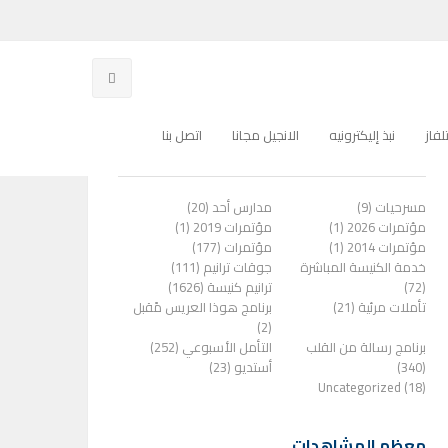
فاز
نبذ إليكترونيه
الانجيل مجانا
اتصل بنا
الفئات
مسرحيات (9)
مدارس أحد (20)
مؤتمرات 2026 (1)
مؤتمرات 2019 (1)
مؤتمرات 2014 (1)
مؤتمرات (177)
خدمة الكنيسة المباشرة
جوقات ترانيم (111)
(72)
ترانيم كنيسة (1626)
تأملات مرئية (21)
برنامج هوذا العريس مًقبل
(2)
برنامج رسالة من القلب
التأمل الأسبوعي (252)
(340)
أستديو (23)
Uncategorized (18)
معظم المشاهدات