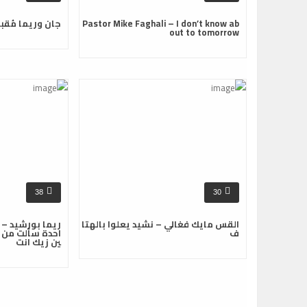
Pastor Mike Faghali – I don’t know ab
جان وريما مُقب
out to tomorrow
38
30
القس مايك فغالي – نشيد يعلوا بالهتا
ريما بورشيد – 
ف
احدة سألت من ا
ين زيك انت