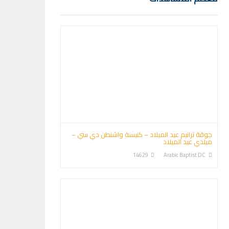
جوقة ترانيم عيد الميلاد – كنيسة واشنطن دي سي –
ميلدي عيد الميلاد
14629
Arabic Baptist DC