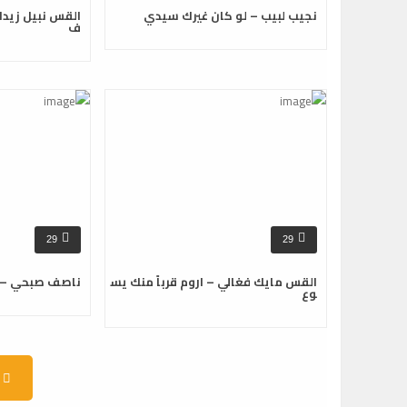
نجيب لبيب – لو كان غيرك سيدي
القس نبيل زيدا
ف
29
29
القس مايك فغالي – اروم قرباً منك يس
ناصف صبحي – ن
وع