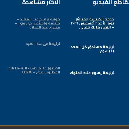
قاطع الفيديو
الأكثر مشاهدة
خدمة الكنيسة المباشر
جوقة ترانيم عيد الميلاد –
يوم الأحد ٢ أغسطس ٢٠٢٦
كنيسة واشنطن دي سي –
– القس مايك فغالي
ميلدي عيد الميلاد
Arabic Baptist DC
ترنيمة في هذا العيد
ترنيمة مستحق كل المجد
يا يسوع
Arabic Baptist DC
الدكتور حليم حسب اللة-ما هو
المطلوب مني – # 882
ترنيمة يسوع ملك الملوك
Arabic Baptist DC