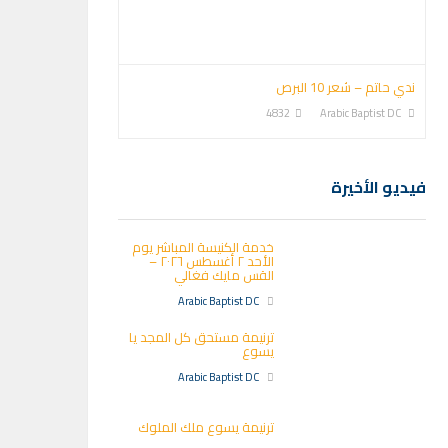
ندي حاتم – شعر 10 البرص
4832
Arabic Baptist DC
فيديو الأخيرة
خدمة الكنيسة المباشر يوم
الأحد ٢ أغسطس ٢٠٢٦ –
القس مايك فغالي
Arabic Baptist DC
ترنيمة مستحق كل المجد يا
يسوع
Arabic Baptist DC
ترنيمة يسوع ملك الملوك